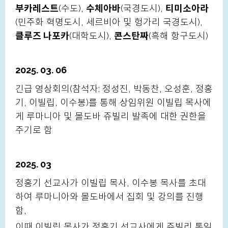
부카레스트
(수도),
수체아바
(국경도시),
티미소아라
(민주화 혁명도시, 세르비아 및 헝가리 국경도시),
클루즈 나포카
(대학도시),
콘스탄짜
(흑해 항구도시)
2025. 03. 06
긴급 영상회의(참석자: 정성진, 박동찬, 오성훈, 정홍
기, 이빌립, 이수봉)를 통해 상임위원 이빌립 목사에
게 루마니아 및 몰도바 쥬빌리 발족에 대한 권한을
주기로 함
2025. 03
정홍기 선교사가 이빌립 목사, 이수봉 목사를 초대
하여 루마니아와 몰도바에서 집회 및 강의를 진행
함,
이때 이빌립 목사가 정홍기 선교사에게 쥬빌리 통일