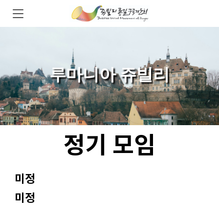
루마니아 쥬빌리
정기 모임
미정
미정