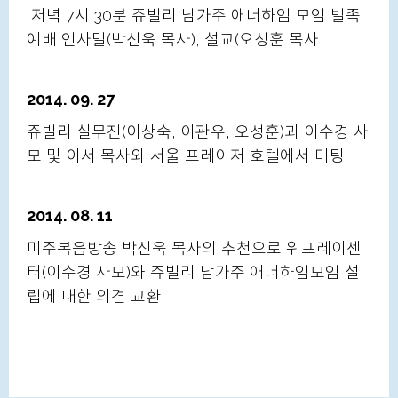
저녁 7시 30분 쥬빌리 남가주 애너하임 모임 발족
예배 인사말(박신욱 목사), 설교(오성훈 목사
2014. 09. 27
쥬빌리 실무진(이상숙, 이관우, 오성훈)과 이수경 사
모 및 이서 목사와 서울 프레이저 호텔에서 미팅
2014. 08. 11
미주복음방송 박신욱 목사의 추천으로 위프레이센
터(이수경 사모)와 쥬빌리 남가주 애너하임모임 설
립에 대한 의견 교환