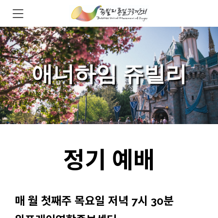
애너하임 쥬빌리
정기 예배
매 월 첫째주 목요일 저녁 7시 30분