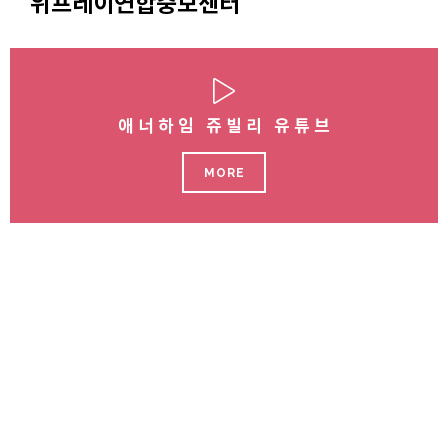
위프레이연합중보센터
애너하임 쥬빌리 유튜브
MORE