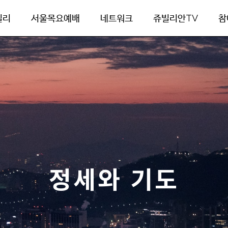
빌리
서울목요예배
네트워크
쥬빌리안TV
참
정세와 기도