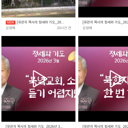
[유관지 목사의 정세와 기도_2026년 8월] “세 이야기”
김영혜
20시간 전
김영혜
[유관지 목사의 정세와 기도_2026년 3월] “북녘교회, 소식은 듣기 어렵지만….”