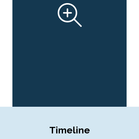
목포사랑침례교회
삼마기도원
서로사랑교회
성광교회
영흥그리스도의교회
온세대교회
이룸교회
주사랑교회
주원교회
행복넘치는교회
목포CTS
목포극동방송
예수전도단 목포지부
인터콥 목포지부
Timeline
전남기독신문