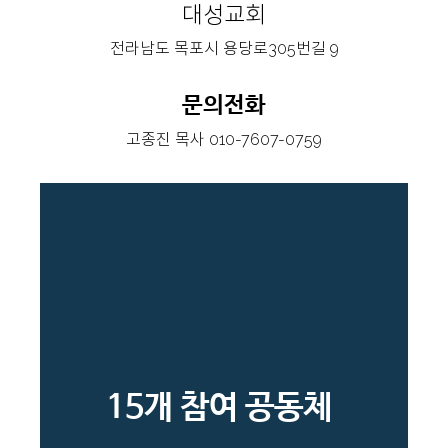
대성교회
전라남도 목포시 용당로305번길 9
문의전화
고종진 목사 010-7607-0759
With
참여교회 및 참여단체
낙원교회
남악나들목교회
15개 참여 공동체
대성교회
덕호교회