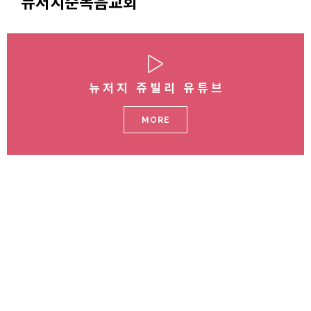
뉴저지순복음교회
뉴저지 쥬빌리 유튜브
MORE